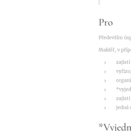
Pro
Především úsp
Makléř, v příp
zajist
vyřizu
organi
*vyjed
zajist
jedná 
*Vyjedn