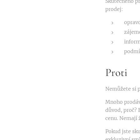
Skutečného pr
prodej:
opravd
zájemc
inform
podmí
Proti
Nemůžete si p
Mnoho prodávaj
důvod, proč? B
cenu. Nemají 
Pokud jste sk
exkluzivní sm