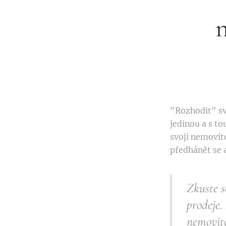
n
"Rozhodit" svo
jedinou a s to
svoji nemovit
předhánět se 
Zkuste s
prodeje.
nemovito