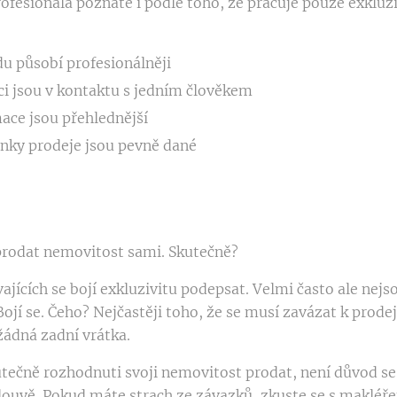
ofesionála poznáte i podle toho, že pracuje pouze exkluz
u působí profesionálněji
i jsou v kontaktu s jedním člověkem
ace jsou přehlednější
nky prodeje jsou pevně dané
rodat nemovitost sami. Skutečně?
ících se bojí exkluzivitu podepsat. Velmi často ale nejso
ojí se. Čeho? Nejčastěji toho, že se musí zavázat k prodej
žádná zadní vrátka.
utečně rozhodnuti svoji nemovitost prodat, není důvod s
louvě. Pokud máte strach ze závazků, zkuste se s maklé