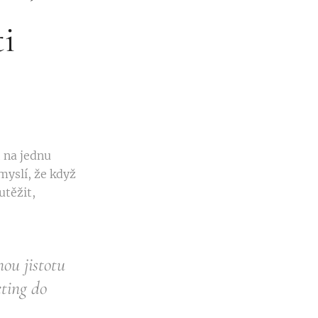
ti
t na jednu
myslí, že když
utěžit,
ou jistotu
eting do