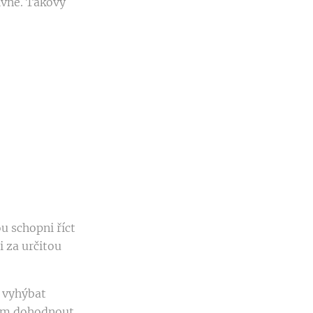
ivně. Takový
u schopni říct
i za určitou
e vyhýbat
řem dohodnout