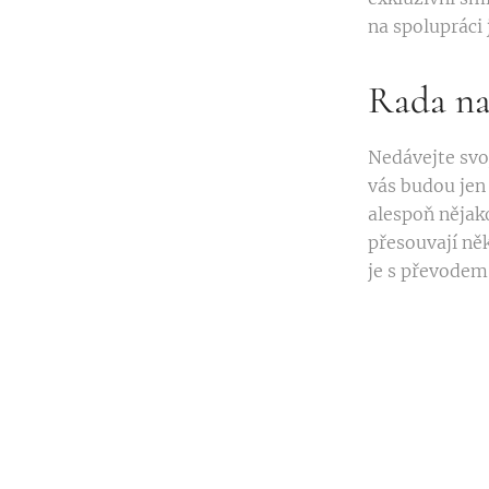
na spolupráci 
Rada na
Nedávejte svoj
vás budou jen 
alespoň nějak
přesouvají něk
je s převodem