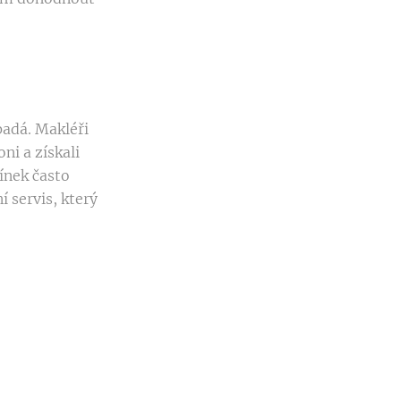
padá. Makléři
ni a získali
ínek často
 servis, který