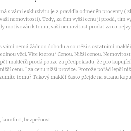
 má s vámi exkluzivitu je z pravidla odměněn procenty ( 
vaší nemovitosti). Tedy, za čím vyšší cenu ji prodá, tím vy
dy motivován k tomu, vaši nemovitost prodat za co nejvy
 s vámi nemá žádnou dohodu a soutěží s ostatními maklé
jedinou věcí. Víte kterou? Cenou. Nižší cenou. Nemovitost
h pět makléřů prodá pouze za předpokladu, že pro kupujíc
nižší cenu. I za cenu nižší provize. Protože pořád lepší niž
zumíte tomu? Takový makléř často přejde na stranu kupuj
, komfort, bezpečnost ...