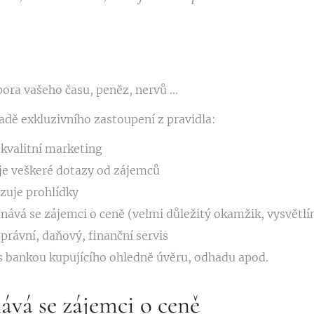
ora vašeho času, peněz, nervů ...
adě exkluzivního zastoupení z pravidla:
í kvalitní marketing
je veškeré dotazy od zájemců
zuje prohlídky
nává se zájemci o ceně (velmi důležitý okamžik, vysvětlí
í právní, daňový, finanční servis
s bankou kupujícího ohledně úvěru, odhadu apod.
ává se zájemci o ceně