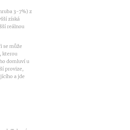
zhruba 3-7%) z
šší získá
šší reálnou
ři se může
, kterou
ího domluví u
ší provize,
ícího a jde