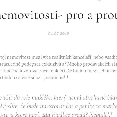
emovitosti- pro a pro
02.07.2018
ji nemovitost mezi více realitních kanceláří, nebo vsadi
u následně podepsat exkluzivitu? Mnoho prodávajících si 
ost nechá inzerovat více makléři, že budou mezi sebou so
a budou se více snažit, nebudou!!!
e vžít do role makléře, který nemá absolutně žádn
 Myslíte, že bude investovat čas a peníze za mark
sti, u které neví, zda ji vůbec prodá? Nebude!!!