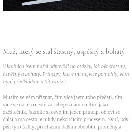
Muž, který se stal šťastný, úspěšný a bohatý
V knihách jsem našel odpovědi na otázky, jak být šťastný,
úspěšný a bohatý. Principy, které mi nejvíce pomohly, vám
nyní předkládám v této knize.
Musím se vám přiznat, čím více jsem toho přečetl, tím
více se na této cestě za sebepoznáním cítím jako
začátečník. Jakmile si osvojím jeden princip, objeví se
další a má cesta je nikdy nekončícím procesem. Nyní, kdy
píši tyto řádky, procházím dalším obdobím proměny a