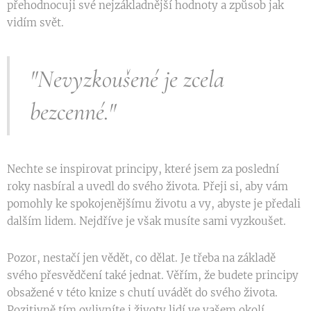
přehodnocuji své nejzákladnější hodnoty a způsob jak
vidím svět.
"Nevyzkoušené je zcela
bezcenné."
Nechte se inspirovat principy, které jsem za poslední
roky nasbíral a uvedl do svého života. Přeji si, aby vám
pomohly ke spokojenějšímu životu a vy, abyste je předali
dalším lidem. Nejdříve je však musíte sami vyzkoušet.
Pozor, nestačí jen vědět, co dělat. Je třeba na základě
svého přesvědčení také jednat. Věřím, že budete principy
obsažené v této knize s chutí uvádět do svého života.
Pozitivně tím ovlivníte i životy lidí ve vašem okolí.