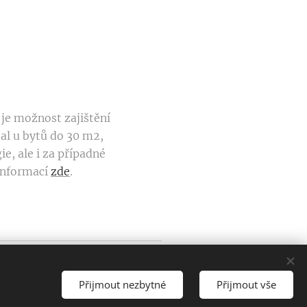
 je možnost zajištění
dal u bytů do 30 m2,
ie, ale i za případné
 informací
zde
.
777 943 299
Cookies
Přijmout nezbytné
Přijmout vše