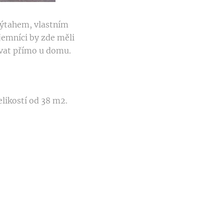
ýtahem, vlastním
jemníci by zde měli
vat přímo u domu.
elikostí od 38 m2.