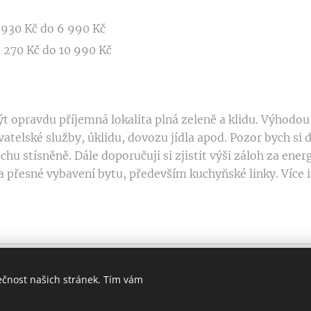
 930 Kč do 6 990 Kč
 270 Kč do 10 990 Kč
t opravdu příjemná lokalita plná zeleně a klidu. Výhodou
vatelské služby, úklidu, dovozu jídla apod. Pozor bych si 
chu stísněně. Dále doporučuji si zjistit výši záloh za energ
a přesné vybavení bytu, především kuchyňské linky. Více
ečnost našich stránek. Tím vám
 investor