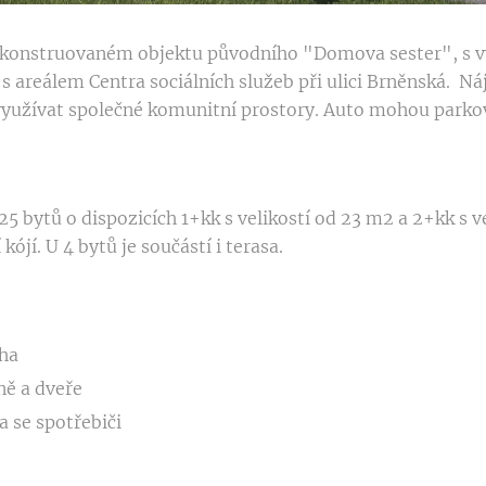
konstruovaném objektu původního "Domova sester", s v
s areálem Centra sociálních služeb při ulici Brněnská. Ná
využívat společné komunitní prostory. Auto mohou parko
5 bytů o dispozicích 1+kk s velikostí od 23 m2 a 2+kk s v
kójí. U 4 bytů je součástí i terasa.
aha
ně a dveře
a se spotřebiči