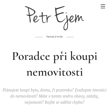
Nepracuji, já tím žiju.
Poradce při koupi
nemovitosti
Plánujete koupi bytu, domu, či pozemku? Zvažujete investici
do nemovitostí? Máte v tomto směru obavy, otázky,
nejasnosti? Bojíte se udělat chybu?