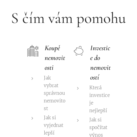
S čím vám pomohu
Koupě
Investic
nemovit
e do
osti
nemovit
ostí
Jak
vybrat
Která
správnou
investice
nemovito
je
st
nejlepší
Jak si
Jak si
vyjednat
spočítat
lepší
výnos