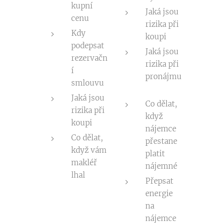
kupní
Jaká jsou
cenu
rizika při
Kdy
koupi
podepsat
Jaká jsou
rezervačn
rizika při
í
pronájmu
smlouvu
Jaká jsou
Co dělat,
rizika při
když
koupi
nájemce
Co dělat,
přestane
když vám
platit
makléř
nájemné
lhal
Přepsat
energie
na
nájemce