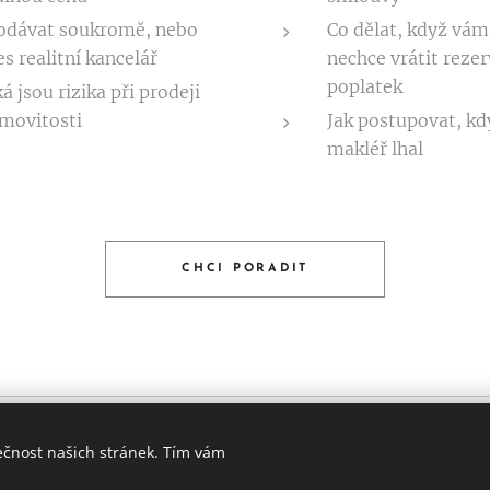
odávat soukromě, nebo
Co dělat, když vá
es realitní kancelář
nechce vrátit rezer
poplatek
ká jsou rizika při prodeji
movitosti
Jak postupovat, k
makléř lhal
CHCI PORADIT
ečnost našich stránek. Tím vám
 investor