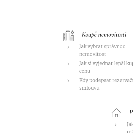
Koupě nemovitosti
Jak vybrat správnou
nemovitost
Jak si vyjednat lepší ku
cenu
Kdy podepsat rezervač
smlouvu
P
Ja
re