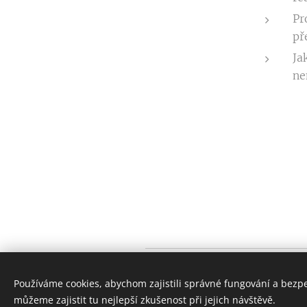
Pr
př
Ja
ne
Petr
Ejem
Používáme cookies, abychom zajistili správné fungování a bezp
můžeme zajistit tu nejlepší zkušenost při jejich návštěvě.
realitní poradce | student života |