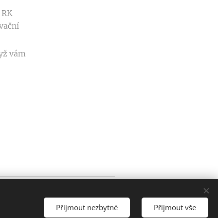
m RK
vační
dyž vám
777 943 299
Cookies
Přijmout nezbytné
Přijmout vše