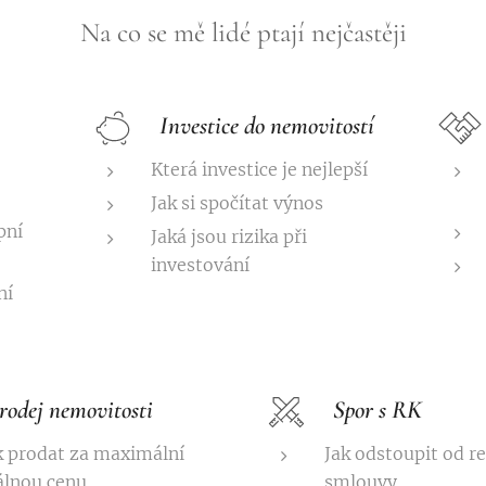
Na co se mě lidé ptají nejčastěji
Investice do nemovitostí
Která investice je nejlepší
Jak si spočítat výnos
pní
Jaká jsou rizika při
investování
ní
rodej nemovitosti
Spor s RK
k prodat za maximální
Jak odstoupit od r
álnou cenu
smlouvy